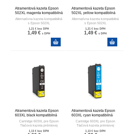
Atramentová kazeta Epson
Atramentová kazeta Epson
502XL magenta kompatibilná
502XL yellow kompatibilná
Alternatívna kazeta kompatibilná
Alternatívna kazeta kompatibilná
s Epson 502XL
s Epson 502XL
1,21 €
bez DPH
1,21 €
bez DPH
1,49 €
1,49 €
s DPH
s DPH
Atramentová kazeta Epson
Atramentová kazeta Epson
603XL black kompatibilná
603XL cyan kompatibilná
Cartridge 603XL pre Epson
Cartridge 603XL pre Epson
Tlačová kazeta prémiovej
Tlačová kazeta prémiovej
kvaklity s čipom
kvaklity s čipom
1,13 €
bez DPH
1,13 €
bez DPH
Objem atramentu v kazete
Objem atramentu v kazete 12ml