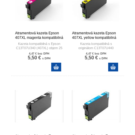
Atramentová kazeta Epson
Atramentová kazeta Epson
407XL magenta kompatibilná
407XL yellow kompatibilná
Kazeta kompatibilná s Epson
Kazeta kompatibilná s
C13T07U340 (407XL) objem 25
originálom
C13T07U440
ml
407XL objem 25 ml
4,47 €
bez DPH
4,47 €
bez DPH
pre tlačiarne EPSON
EPSON WORKFORCE WF-
5,50 €
5,50 €
s DPH
s DPH
WORKFORCE WF-
4745, EPSON WORKFORCE
4745, EPSON WORKFORCE
WF-4745DTWF
WF-4745DTWF