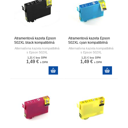
Atramentová kazeta Epson
Atramentová kazeta Epson
502XL black kompatibilná
502XL cyan kompatibilná
Alternatívna kazeta kompatibilná
Alternatívna kazeta kompatibilná
s Epson 502XL
s Epson 502XL
Výhodná alterantíva ku kazetám
Kazety XL sú alternatívou k
1,21 €
bez DPH
1,21 €
bez DPH
C13T02V14010,
malým kazetám C13T02V14010,
1,49 €
1,49 €
s DPH
s DPH
C13T02V24010,
C13T02V24010,
C13T02V34010, C13T02V44010
C13T02V34010, C13T02V44010