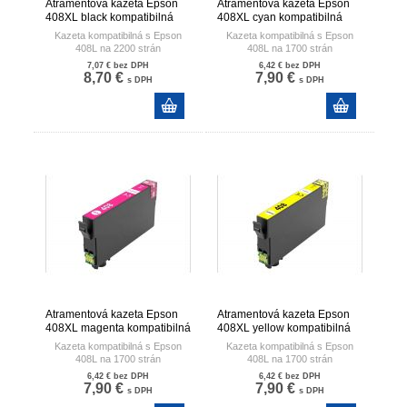
Atramentová kazeta Epson
Atramentová kazeta Epson
408XL black kompatibilná
408XL cyan kompatibilná
Kazeta kompatibilná s Epson
Kazeta kompatibilná s Epson
408L na 2200 strán
408L na 1700 strán
Kompatibilita C13T09K14010, C13T09J14010
kompatibilita C13T09K24010, C13T09J240
7,07 €
bez DPH
6,42 €
bez DPH
Množstvo vytlačených strán je
Množstvo vytlačených strán je
8,70 €
7,90 €
s DPH
s DPH
uvádzané pri 5% pokrytí strany
uvádzané pri 5% pokrytí strany
Atramentová kazeta Epson
Atramentová kazeta Epson
408XL magenta kompatibilná
408XL yellow kompatibilná
Kazeta kompatibilná s Epson
Kazeta kompatibilná s Epson
408L na 1700 strán
408L na 1700 strán
Kompatibilta
kompatibilta: C13T09K44010 /
6,42 €
bez DPH
6,42 €
bez DPH
C13T09K34010, C13T09J34010
C13T09J44010
7,90 €
7,90 €
s DPH
s DPH
Množstvo vytlačených strán je
Množstvo vytlačených strán je