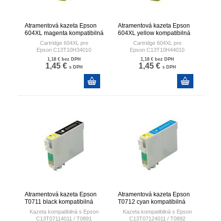
Atramentová kazeta Epson
Atramentová kazeta Epson
604XL magenta kompatibilná
604XL yellow kompatibilná
Cartridge 604XL pre
Cartridge 604XL pre
Epson
C13T10H34010
Epson
C13T10H44010
Tlačová kazeta prémiovej
Tlačová kazeta prémiovej
1,18 €
bez DPH
1,18 €
bez DPH
kvaklity s čipom
kvaklity s čipom
1,45 €
1,45 €
s DPH
s DPH
Plnohodnotná náhrada za
Plnohodnotná náhrada za
originálnu tlačovú kazetu
originálnu tlačovú kazetu
EPSON
EPSON
Atramentová kazeta Epson
Atramentová kazeta Epson
T0711 black kompatibilná
T0712 cyan kompatibilná
Kazeta kompatibilná s Epson
Kazeta kompatibilná s Epson
C13T07114011 / T0891
C13T07124011 / T0892