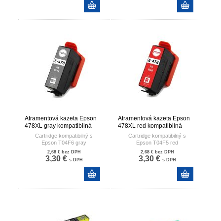
uvádzané pri 5% pokrytí strany
uvádzané pri 5% pokrytí strany
Atramentová kazeta Epson
Atramentová kazeta Epson
478XL gray kompatibilná
478XL red kompatibilná
Cartridge kompatibilný s
Cartridge kompatibilný s
Epson T04F6 gray
Epson T04F5 red
Originálne označenie
Originálne označenie
2,68 €
bez DPH
2,68 €
bez DPH
cartridge C13T04F64010
cartridge C13T04F54010
3,30 €
3,30 €
s DPH
s DPH
Objem atramentu v kazete 12ml
Objem atramentu v kazete 12ml