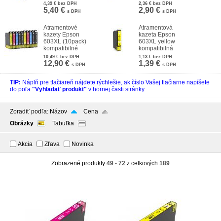
4,39 €
bez DPH
2,36 €
bez DPH
5,40 €
2,90 €
s DPH
s DPH
Atramentové
Atramentová
kazety Epson
kazeta Epson
603XL (10pack)
603XL yellow
kompatibilné
kompatibilná
10,49 €
bez DPH
1,13 €
bez DPH
12,90 €
1,39 €
s DPH
s DPH
TIP:
Náplň pre tlačiareň nájdete rýchlešie, ak číslo Vašej tlačiarne napíšete
do poľa
"Vyhladať produkt"
v hornej časti stránky.
Zoradiť podľa:
Názov
Cena
Obrázky
Tabuľka
Akcia
Zľava
Novinka
Zobrazené produkty
49 - 72
z celkových
189