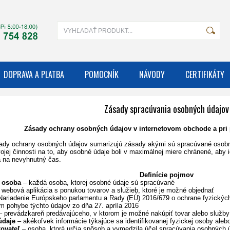
DOPRAVA A PLATBA
POMOCNÍK
NÁVODY
CERTIFIKÁTY
Zásady spracúvania osobných údajov
Zásady ochrany osobných údajov v internetovom obchode a pri
sady ochrany osobných údajov sumarizujú zásady akými sú spracúvané osob
vojej činnosti na to, aby osobné údaje boli v maximálnej miere chránené, aby
a na nevyhnutný čas.
Definície pojmov
 osoba
– každá osoba, ktorej osobné údaje sú spracúvané
 webová aplikácia s ponukou tovarov a služieb, ktoré je možné objednať
ariadenie Európskeho parlamentu a Rady (EÚ) 2016/679 o ochrane fyzických
m pohybe týchto údajov zo dňa 27. apríla 2016
 prevádzkareň predávajúceho, v ktorom je možné nakúpiť tovar alebo služby
údaje
– akékoľvek informácie týkajúce sa identifikovanej fyzickej osoby alebo
ovateľ
– osoba, ktorá určia spôsob a vymedzila účel spracúvania osobných 