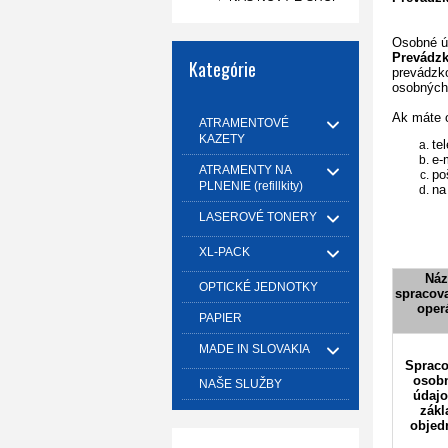
Osobné úd
Prevádz
Kategórie
prevádzko
osobných
Ak máte 
ATRAMENTOVÉ
KAZETY
te
e-
ATRAMENTY NA
po
PLNENIE (refillkity)
na
LASEROVÉ TONERY
XL-PACK
Náz
OPTICKÉ JEDNOTKY
spracova
oper
PAPIER
MADE IN SLOVAKIA
Spraco
osob
NAŠE SLUŽBY
údajo
zákl
objed