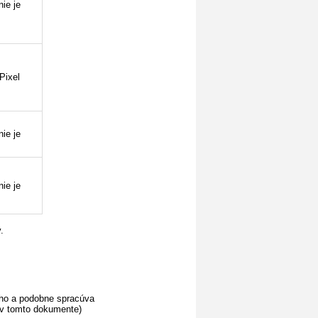
nie je
Pixel
nie je
nie je
v.
dlho a podobne spracúva
 v tomto dokumente)