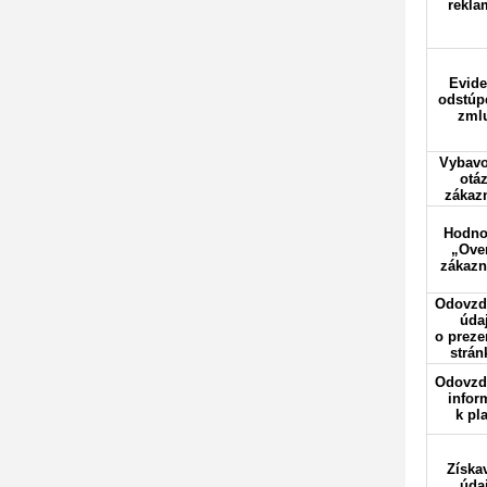
rekla
Evide
odstúp
zml
Vybavo
otá
zákaz
Hodno
„Ove
zákazn
Odovzd
úda
o preze
strán
Odovzd
infor
k pl
Získa
úda