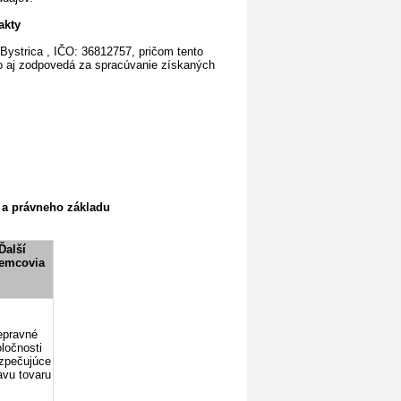
akty
Bystrica , IČO: 36812757, pričom tento
ko aj zodpovedá za spracúvanie získaných
 a právneho základu
Ďalší
jemcovia
epravné
ločnosti
zpečujúce
avu tovaru