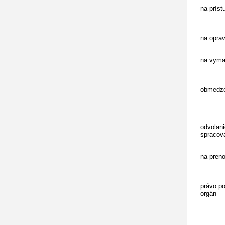
na príst
na opra
na vyma
obmedze
odvolani
spracov
na pren
právo p
orgán