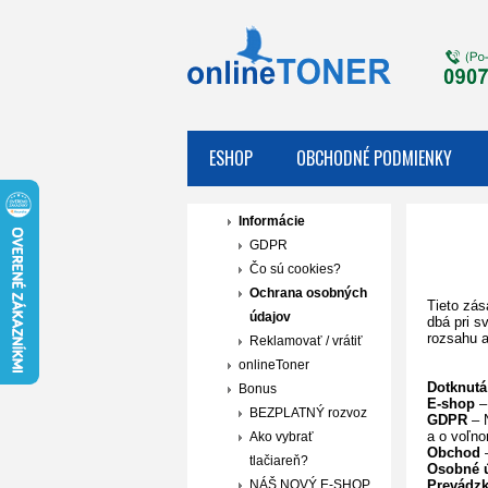
ESHOP
OBCHODNÉ PODMIENKY
Informácie
GDPR
Čo sú cookies?
Ochrana osobných
Tieto zá
údajov
dbá pri s
rozsahu 
Reklamovať / vrátiť
onlineToner
Dotknutá
Bonus
E-shop
–
BEZPLATNÝ rozvoz
GDPR
– N
a o voľno
Ako vybrať
Obchod
–
tlačiareň?
Osobné 
NÁŠ NOVÝ E-SHOP
Prevádzk