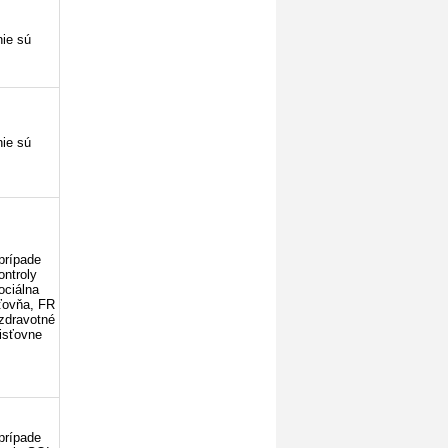
nie sú
nie sú
prípade
ontroly
ociálna
ťovňa, FR
zdravotné
isťovne
prípade