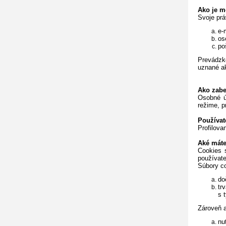
Ako je m
Svoje prá
e-
os
po
Prevádzko
uznané ak
Ako zab
Osobné ú
režime, p
Používat
Profilova
Aké máte
Cookies 
používate
Súbory co
do
tr
s 
Zároveň a
nu