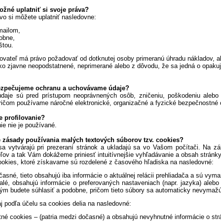
ožné uplatniť si svoje práva?
vo si môžete uplatniť nasledovne:
mailom,
obne,
štou.
vateľ má právo požadovať od dotknutej osoby primeranú úhradu nákladov, ale
o zjavne neopodstatnené, neprimerané alebo z dôvodu, že sa jedná o opakuj
ezpečujeme ochranu a uchovávame údaje?
daje sú pred prístupom neoprávnených osôb, zničeniu, poškodeniu alebo s
ričom používame náročné elektronické, organizačné a fyzické bezpečnostné 
e profilovanie?
nie nie je používané.
 zásady používania malých textových súborov tzv. cookies?
sa vytvárajú pri prezeraní stránok a ukladajú sa vo Vašom počítači. Na z
ľov a tak Vám dokážeme priniesť intuitívnejšie vyhľadávanie a obsah stránky
okies, ktoré získavame sú rozdelené z časového hľadiska na nasledovné:
časné, tieto obsahujú iba informácie o aktuálnej relácii prehliadača a sú vy
valé, obsahujú informácie o preferovaných nastaveniach (napr. jazyka) aleb
tým budete súhlasiť a podobne, pričom tieto súbory sa automaticky nevymaž
j podľa účelu sa cookies delia na nasledovné:
tné cookies – (patria medzi dočasné) a obsahujú nevyhnutné informácie o str