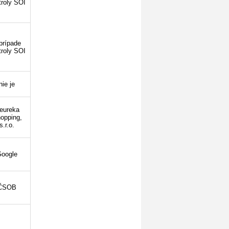
troly SOI
prípade
troly SOI
nie je
eureka
opping,
s.r.o.
oogle
ČSOB