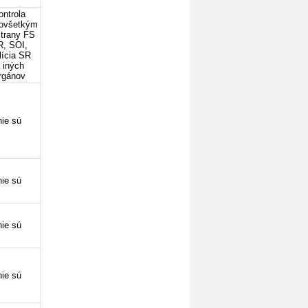
ontrola
ovšetkým
strany FS
R, SOI,
lícia SR
 iných
rgánov
nie sú
nie sú
nie sú
nie sú