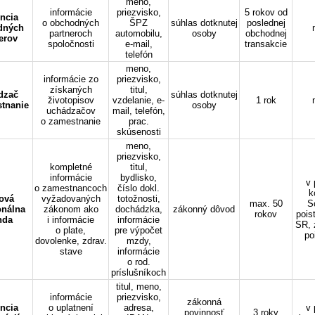
meno,
informácie
priezvisko,
5 rokov od
ncia
o obchodných
ŠPZ
súhlas dotknutej
poslednej
dných
partneroch
automobilu,
osoby
obchodnej
erov
spoločnosti
e-mail,
transakcie
telefón
meno,
informácie zo
priezvisko,
získaných
titul,
dzač
súhlas dotknutej
životopisov
vzdelanie, e-
1 rok
tnanie
osoby
uchádzačov
mail, telefón,
o zamestnanie
prac.
skúsenosti
meno,
priezvisko,
kompletné
titul,
informácie
bydlisko,
v 
o zamestnancoch
číslo dokl.
k
ová
vyžadovaných
totožnosti,
max. 50
S
onálna
zákonom ako
dochádzka,
zákonný dôvod
rokov
pois
nda
i informácie
informácie
SR, 
o plate,
pre výpočet
po
dovolenke, zdrav.
mzdy,
stave
informácie
o rod.
príslušníkoch
titul, meno,
informácie
priezvisko,
zákonná
ncia
o uplatnení
adresa,
v 
povinnosť
3 roky