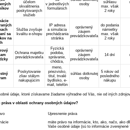
účelom
súhlasu
nených
v jednotlivých
osoby
skvalitnenia
max. však
níkov
formulároch
poskytovaných
2 roky
služieb
mácie
raných
IP adresa
do podania
oprávnený
kach
Služba zvyšuje
a simulácia
námietky
záujem
aní sa
kvalitu e-shopu
prechádzania
max. však
prevádzkovateľa
kov na
stránka
2 roky
ch
Fyzická
rový
oprávnený
Ochrana majetku
podoba,
nam
záujem
14 dní
prevádzkovateľa
správanie,
dzky
prevádzkovateľa
chôdza,
meno,
Poskytovanie
priezvisko,
5 rokov od
stný
súhlas dotknutej
zliav stálym
titul, trvalé
posledného
ram
osoby
nakupujúcim
bydlisko, e-
nákupu
mail, telefón
obné údaje, ktoré získavame žiadame výhradne od Vás, nie od iných zdrojo
 práva v oblasti ochrany osobných údajov?
ávo
Upresnenie práva
mácie
máte právo na informácie, kto, ako, načo, ako 
Vaše osobné údaje (sú to informácie zverejnené