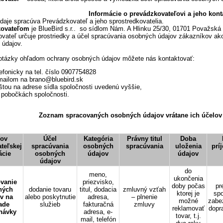
Informácie o prevádzkovateľovi a jeho kont
aje spracúva Prevádzkovateľ a jeho sprostredkovatelia.
kovateľom
je BlueBird s.r.. so sídlom Nám. A Hlinku 25/30, 01701 Považská 
vateľ určuje prostriedky a účel spracúvania osobných údajov zákazníkov a
 údajov.
otázky ohľadom ochrany osobných údajov môžete nás kontaktovať:
lefonicky na tel. číslo 0907754828
mailom na brano@bluebird.sk
štou na adrese sídla spoločnosti uvedenú vyššie,
 pobočkách spoločnosti.
Zoznam spracovaných osobných údajov vrátane ich účelov
ov
Účel
Kategória
Právny titul
Doba
teľskej
spracúvania
osobných
spracúvania
uloženia
prí
ácie
osobných
údajov
údajov
údajov
do
meno,
ukončenia
vanie
priezvisko,
doby počas
pr
ných
dodanie tovaru
titul, dodacia
zmluvný vzťah
ktorej je
spo
v na
alebo poskytnutie
adresa,
– plnenie
možné
zabe
ade
služieb
fakturačná
zmluvy
reklamovať
dopr
návky
adresa, e-
tovar, t.j.
mail, telefón