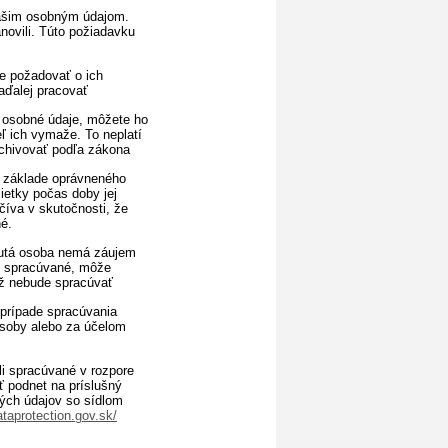
Vašim osobným údajom.
anovili. Túto požiadavku
e požadovať o ich
aďalej pracovať
l osobné údaje, môžete ho
ľ ich vymaže. To neplatí
rchivovať podľa zákona
a základe oprávneného
ietky počas doby jej
číva v skutočnosti, že
é.
knutá osoba nemá záujem
ej spracúvané, môže
už nebude spracúvať
 prípade spracúvania
osoby alebo za účelom
li spracúvané v rozpore
 podnet na príslušný
ých údajov so sídlom
ataprotection.gov.sk/