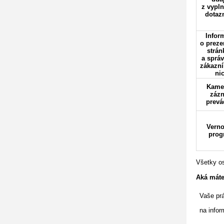
z vypl
dotaz
Infor
o preze
strán
a správ
zákazní
ni
Kame
záz
prevá
Verno
prog
Všetky os
Aká máte
Vaše pr
na infor