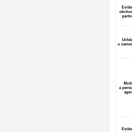
Evide
obcho
partn
Uchá
o zames
Mzd
a pers
age
Evide