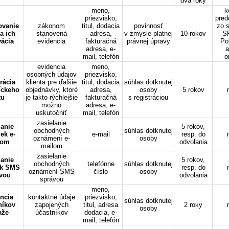
dva roky
meno,
k
priezvisko,
pred
ovanie
zákonom
titul, dodacia
povinnosť
zo 
 a ich
stanovená
adresa,
v zmysle platnej
10 rokov
S
vácia
evidencia
fakturačná
právnej úpravy
Po
adresa, e-
a
mail, telefón
o
evidencia
meno,
osobných údajov
priezvisko,
rácia
klienta pre ďalšie
titul, dodacia
súhlas dotknutej
íckeho
objednávky, ktoré
adresa,
osoby
5 rokov
tu
je takto rýchlejšie
fakturačná
s registráciou
možno
adresa, e-
uskutočniť
mail, telefón
zasielanie
lanie
5 rokov,
obchodných
súhlas dotknutej
ek e-
e-mail
resp. do
oznámení e-
osoby
lom
odvolania
mailom
zasielanie
lanie
5 rokov,
obchodných
telefónne
súhlas dotknutej
ek SMS
resp. do
oznámení SMS
číslo
osoby
vou
odvolania
správou
meno,
ncia
kontaktné údaje
priezvisko,
súhlas dotknutej
níkov
zapojených
titul, adresa
2 roky
osoby
aže
účastníkov
dodacia, e-
mail, telefón