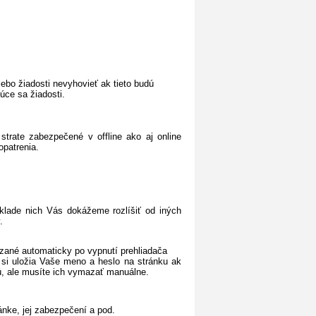
bo žiadosti nevyhovieť ak tieto budú
úce sa žiadosti.
trate zabezpečené v offline ako aj online
opatrenia.
áklade nich Vás dokážeme rozlíšiť od iných
.
mazané automaticky po vypnutí prehliadača
o si uložia Vaše meno a heslo na stránku ak
ú, ale musíte ich vymazať manuálne.
ánke, jej zabezpečení a pod.