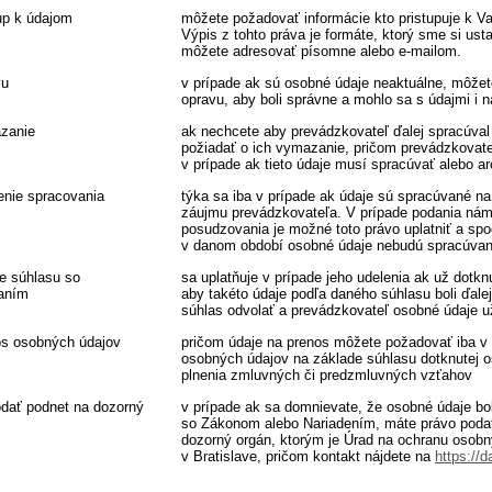
up k údajom
môžete požadovať informácie kto pristupuje k 
Výpis z tohto práva je formáte, ktorý sme si ust
môžete adresovať písomne alebo e-mailom.
vu
v prípade ak sú osobné údaje neaktuálne, môžet
opravu, aby boli správne a mohlo sa s údajmi i n
zanie
ak nechcete aby prevádzkovateľ ďalej spracúva
požiadať o ich vymazanie, pričom prevádzkovate
v prípade ak tieto údaje musí spracúvať alebo a
nie spracovania
týka sa iba v prípade ak údaje sú spracúvané n
záujmu prevádzkovateľa. V prípade podania nám
posudzovania je možné toto právo uplatniť a spo
v danom období osobné údaje nebudú spracúvan
e súhlasu so
sa uplatňuje v prípade jeho udelenia ak už dot
aním
aby takéto údaje podľa daného súhlasu boli ďal
súhlas odvolať a prevádzkovateľ osobné údaje 
os osobných údajov
pričom údaje na prenos môžete požadovať iba v
osobných údajov na základe súhlasu dotknutej 
plnenia zmluvných či predzmluvných vzťahov
odať podnet na dozorný
v prípade ak sa domnievate, že osobné údaje bo
so Zákonom alebo Nariadením, máte právo podať
dozorný orgán, ktorým je Úrad na ochranu osobn
v Bratislave, pričom kontakt nájdete na
https://d