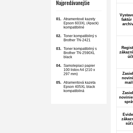
Najpredávanejšie
Vystav
01.
Atramentové kazety
faktúr
Epson 603XL (4pack)
archi
kompatibilné
02.
Toner kompatibilný s
Brother TN-2421
Regist
03.
Toner kompatibilný s
zákazn
Brother TN-2590XL
úč
black
04.
Samolepiaci papier
100 listov A4 (210 x
Zasie
297 mm)
novini
mai
05.
Atramentová kazeta
Epson 405XL black
kompatibilná
Zasie
novini
sprá
Evide
zákaz
súť