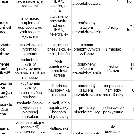
mácií
reklamácie a jej
IBAN,
kon
prevádzkovateľa
vybavení
telefón, e-
mail
titul, meno,
informácie
priezvisko,
ncia
o uplatnení
oprávnený
adresa,
v 
ení od
odstúpenia od
záujem
3 roky
IBAN,
kon
uvy
zmluvy a jej
prevádzkovateľa
telefón, e-
vybavení
mail
vanie
poskytovanie
titul, meno,
plnenie
zok
informácií
priezvisko, e-
predzmluvných
1 mesiac
níkov
klientom
mail, telefón
vzťahov
hodnotenie
číslo
tenie
kvality
oprávnený
H
objednávky,
jedno
rené
poskytovaných
záujem
Sh
e-mailová
rázovo
íkmi“
tovarov a služieb
prevádzkovateľa
adresa
e-shopov
ávanie
zvyšovanie
IP adresa
oprávnený
po podania
jov
kvality
návštevníka
záujem
námietky
G
raných
internetového
e-shopu
prevádzkovateľa
max. 3 roky
kach
obchodu
zaslanie údajov
e-mail, číslo
ávanie
k vykonania
objednávky,
pre účely
jednorazové
mácií
platobnej
hodnota
plnenia zmluvy
poskytnutie
atbe
transakcie
objednávky
zbieranie údajov
(odpovedí)
do
vanie
definované
návštevníkom za
odvolanie
jov
sú
súhlas dotknutej