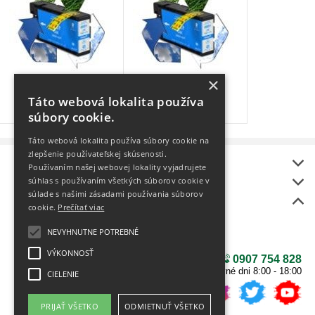
×
pre HP
pre CANON
Táto webová lokalita používa
8 produktov
19 produktov
súbory cookie.
Táto webová lokalita používa súbory cookie na
zlepšenie používateľskej skúsenosti.
Informácie
Používaním našej webovej lokality vyjadrujete
onlineToner
súhlas s používaním všetkých súborov cookie v
súlade s našimi zásadami používania súborov
Bonus
cookie.
Prečítať viac
BEZPLATNÝ rozvoz
Ako vybrať tlačiareň?
NEVYHNUTNE POTREBNÉ
NÁŠ NOVÝ E-SHOP
VÝKONNOSŤ
0907 754 828
v pracovné dni 8:00 - 18:00
CIELENIE
PRIJAŤ VŠETKO
ODMIETNUŤ VŠETKO