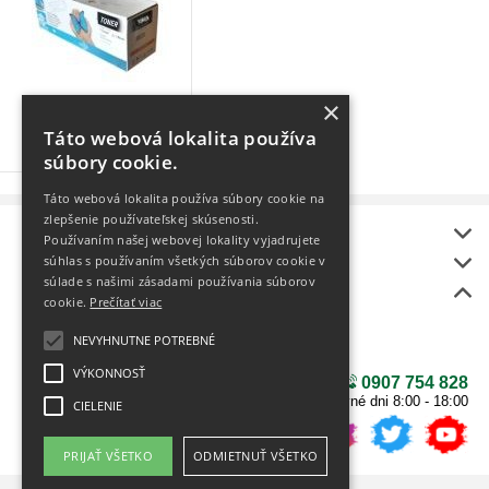
×
pre XEROX
Táto webová lokalita používa
43 produktov
súbory cookie.
Táto webová lokalita používa súbory cookie na
zlepšenie používateľskej skúsenosti.
Informácie
Používaním našej webovej lokality vyjadrujete
onlineToner
súhlas s používaním všetkých súborov cookie v
súlade s našimi zásadami používania súborov
Bonus
cookie.
Prečítať viac
BEZPLATNÝ rozvoz
Ako vybrať tlačiareň?
NEVYHNUTNE POTREBNÉ
NÁŠ NOVÝ E-SHOP
VÝKONNOSŤ
0907 754 828
v pracovné dni 8:00 - 18:00
CIELENIE
PRIJAŤ VŠETKO
ODMIETNUŤ VŠETKO