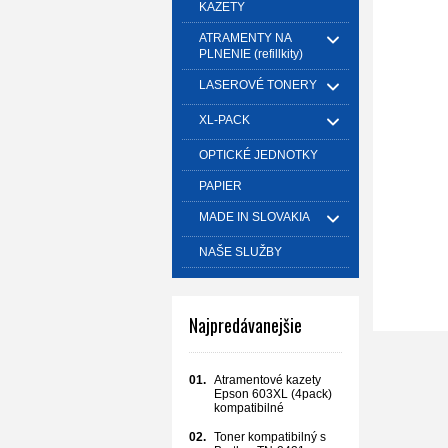
KAZETY
ATRAMENTY NA
PLNENIE (refillkity)
LASEROVÉ TONERY
XL-PACK
OPTICKÉ JEDNOTKY
PAPIER
MADE IN SLOVAKIA
NAŠE SLUŽBY
Najpredávanejšie
01.
Atramentové kazety
Epson 603XL (4pack)
kompatibilné
02.
Toner kompatibilný s