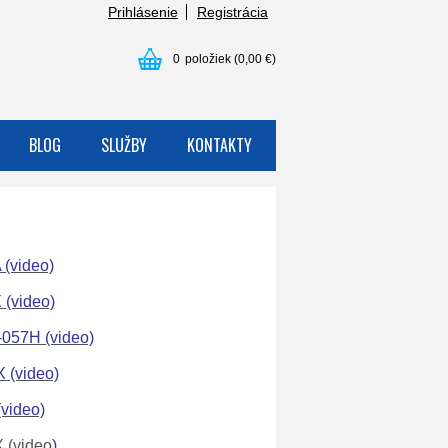
Prihlásenie
Registrácia
0
položiek
(0,00 €)
BLOG
SLUŽBY
KONTAKTY
(video)
(video)
057H (video)
 (video)
video)
 (video
)