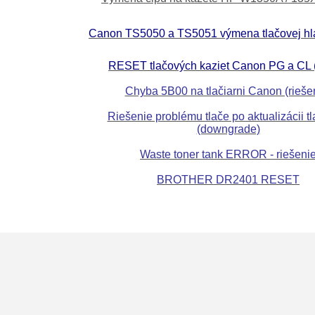
Canon TS5050 a TS5051 výmena tlačovej hla
RESET tlačových kaziet Canon PG a CL 
Chyba 5B00 na tlačiarni Canon (rieše
Riešenie problému tlače po aktualizácii tl
(downgrade)
Waste toner tank ERROR - riešeni
BROTHER DR2401 RESET