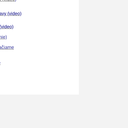
vy (video)
(video)
nie)
ačiarne
e