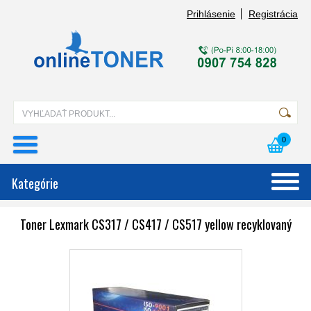
Prihlásenie
Registrácia
0
Kategórie
Toner Lexmark CS317 / CS417 / CS517 yellow recyklovaný