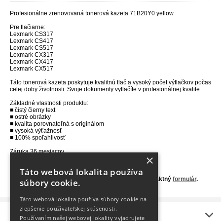
Profesionálne zrenovovaná tonerová kazeta
71B20Y0 yellow
Pre tlačiarne:
Lexmark CS317
Lexmark CS417
Lexmark CS517
Lexmark CX317
Lexmark CX417
Lexmark CX517
Táto tonerová kazeta poskytuje kvalitnú tlač a vysoký počet výtlačkov počas
celej doby životnosti. Svoje dokumenty vytlačíte v profesionálnej kvalite.
Základné vlastnosti produktu:
■ čistý čierny text
■ ostré obrázky
■ kvalita porovnateľná s originálom
■ vysoká výťažnosť
■ 100% spoľahlivosť
Záruka 36 mesiacov.
×
Výťažnosť 2300 strán 5% pokrytí.
Táto webová lokalita používa
Nie ste si istý, aký toner je vhodný do Vašej tlačiarne?
Kontaktujte nás na 0907 754 828, alebo využite kontaktný
formulár
.
súbory cookie.
Táto webová lokalita používa súbory cookie na
zlepšenie používateľskej skúsenosti.
Informácie
Používaním našej webovej lokality vyjadrujete