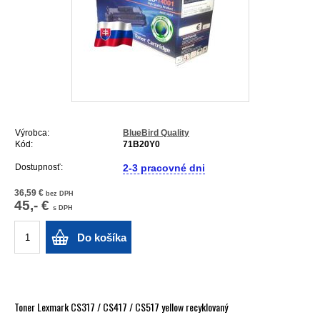
Výrobca:
BlueBird Quality
Kód:
71B20Y0
Dostupnosť:
2-3 pracovné dni
36,59 €
bez DPH
45,- €
s DPH
Do košíka
Toner Lexmark CS317 / CS417 / CS517 yellow recyklovaný