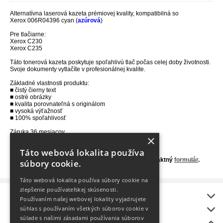
Alternatívna laserová kazeta prémiovej kvality, kompatibilná so
Xerox
006R04396
cyan (
azúrová
)
Pre tlačiarne:
Xerox C230
Xerox C235
Táto tonerová kazeta poskytuje spoľahlivú tlač počas celej doby životnosti.
Svoje dokumenty vytlačíte v profesionálnej kvalite.
Základné vlastnosti produktu:
■ čistý čierny text
■ ostré obrázky
■ kvalita porovnateľná s originálom
■ vysoká výťažnosť
■ 100% spoľahlivosť
Záruka 36 mesiacov.
×
Výťažnosť 2500 strán 5% pokrytí.
Táto webová lokalita používa
Nie ste si istý, aký toner je vhodný do Vašej tlačiarne?
Kontaktujte nás na 0907 754 828, aleho využite kontaktný
formulár
.
súbory cookie.
Táto webová lokalita používa súbory cookie na
zlepšenie používateľskej skúsenosti.
Informácie
Používaním našej webovej lokality vyjadrujete
onlineToner
súhlas s používaním všetkých súborov cookie v
súlade s našimi zásadami používania súborov
Bonus