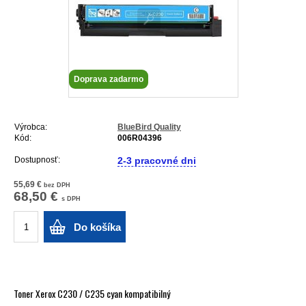
Doprava zadarmo
Výrobca:
BlueBird Quality
Kód:
006R04396
Dostupnosť:
2-3 pracovné dni
55,69 €
bez DPH
68,50 €
s DPH
Do košíka
Toner Xerox C230 / C235 cyan kompatibilný