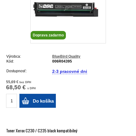
Doprava zadarmo
Výrobca:
BlueBird Quality
Kód:
006R04395
Dostupnosť:
2-3 pracovné dni
55,69 €
bez DPH
68,50 €
s DPH
Do košíka
Toner Xerox C230 / C235 black kompatibilný