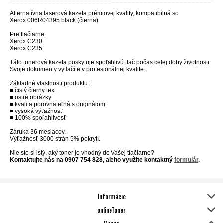
Alternatívna laserová kazeta prémiovej kvality, kompatibilná so
Xerox 006R04395 black (čierna)
Pre tlačiarne:
Xerox C230
Xerox C235
Táto tonerová kazeta poskytuje spoľahlivú tlač počas celej doby životnosti.
Svoje dokumenty vytlačíte v profesionálnej kvalite.
Základné vlastnosti produktu:
■ čistý čierny text
■ ostré obrázky
■ kvalita porovnateľná s originálom
■ vysoká výťažnosť
■ 100% spoľahlivosť
Záruka 36 mesiacov.
Výťažnosť 3000 strán 5% pokrytí.
Nie ste si istý, aký toner je vhodný do Vašej tlačiarne?
Kontaktujte nás na 0907 754 828, aleho využite kontaktný
formulár
.
Informácie
onlineToner
Bonus