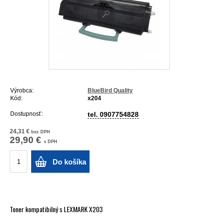
Výrobca:
BlueBird Quality
Kód:
x204
Dostupnosť:
tel. 0907754828
24,31 €
bez DPH
29,90 €
s DPH
Do košíka
Toner kompatibilný s LEXMARK X203