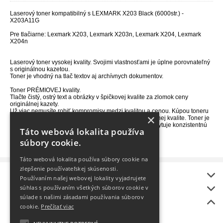
Laserový toner kompatibilný s LEXMARK X203 Black (6000str.) -
X203A11G
Pre tlačiarne: Lexmark X203, Lexmark X203n, Lexmark X204, Lexmark
X204n
Laserový toner vysokej kvality. Svojimi vlastnosťami je úplne porovnateľný
s originálnou kazetou.
Toner je vhodný na tlač textov aj archívnych dokumentov.
Toner PRÉMIOVEJ kvality.
Tlačte čistý, ostrý text a obrázky v špičkovej kvalite za zlomok ceny
originálnej kazety.
Už viac nemusíte robiť kompromisy medzi kvalitou a cenou. Kúpou toneru
×
od nás vytlačíte svoje dokumenty ľahko a v profesionálnej kvalite. Toner je
vhodný na tlač textov aj archívnych dokumentov a poskytuje konzistentnú
Táto webová lokalita používa
kvalitu tlače počas celej doby životnosti.
súbory cookie.
Táto webová lokalita používa súbory cookie na
zlepšenie používateľskej skúsenosti.
Informácie
Používaním našej webovej lokality vyjadrujete
onlineToner
súhlas s používaním všetkých súborov cookie v
súlade s našimi zásadami používania súborov
Bonus
cookie.
Prečítať viac
BEZPLATNÝ rozvoz
Ako vybrať tlačiareň?