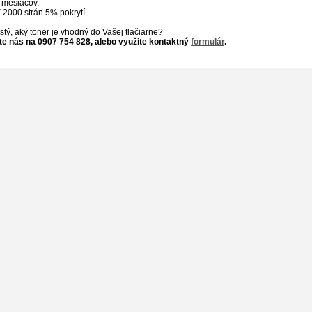
 mesiacov.
 2000 strán 5% pokrytí.
 istý, aký toner je vhodný do Vašej tlačiarne?
te nás na 0907 754 828, alebo využite kontaktný
formulár
.