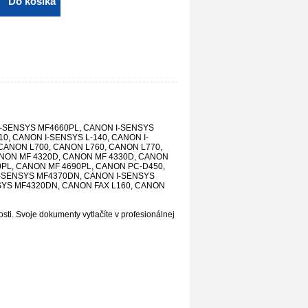
Do košíka
I-SENSYS MF4660PL, CANON I-SENSYS
0, CANON I-SENSYS L-140, CANON I-
 CANON L700, CANON L760, CANON L770,
ANON MF 4320D, CANON MF 4330D, CANON
PL, CANON MF 4690PL, CANON PC-D450,
I-SENSYS MF4370DN, CANON I-SENSYS
SYS MF4320DN, CANON FAX L160, CANON
osti. Svoje dokumenty vytlačíte v profesionálnej