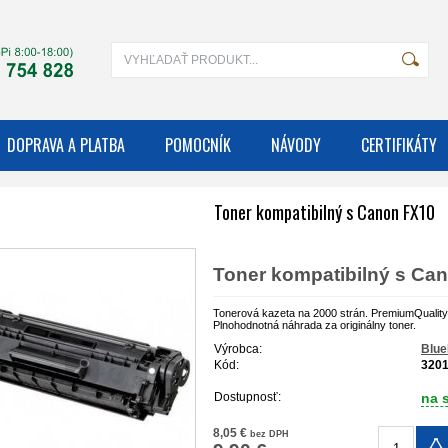
DOPRAVA A PLATBA
POMOCNÍK
NÁVODY
CERTIFIKÁTY
Toner kompatibilný s Canon FX10
Toner kompatibilný s Ca
Tonerová kazeta na 2000 strán. PremiumQuality
Plnohodnotná náhrada za originálny toner.
Výrobca:
Blue
Kód:
320
Dostupnosť:
na 
8,05 €
bez DPH