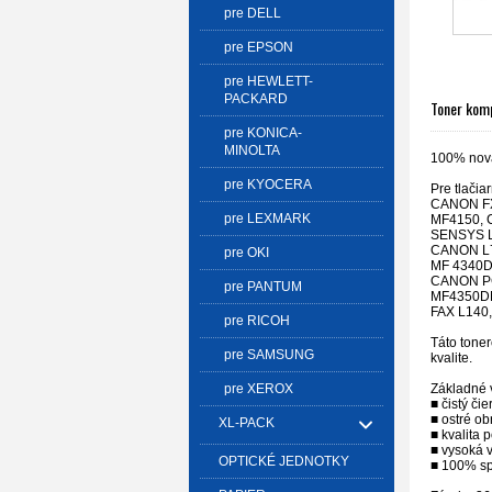
pre DELL
pre EPSON
pre HEWLETT-
PACKARD
Toner komp
pre KONICA-
MINOLTA
100% nov
pre KYOCERA
Pre tlačia
CANON FX
pre LEXMARK
MF4150, 
SENSYS L
CANON L7
pre OKI
MF 4340D
CANON P
pre PANTUM
MF4350D
FAX L140
pre RICOH
Táto toner
pre SAMSUNG
kvalite.
Základné v
pre XEROX
■ čistý čie
■ ostré ob
XL-PACK
■ kvalita 
■ vysoká 
OPTICKÉ JEDNOTKY
■ 100% sp