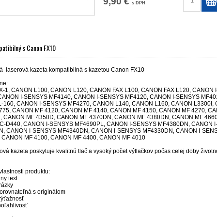
9,90 €
s DPH
atibilný s Canon FX10
á
laserová kazeta kompatibilná s kazetou Canon FX10
rne:
-1, CANON L100, CANON L120, CANON FAX L100, CANON FAX L120, CANON 
CANON I-SENSYS MF4140, CANON I-SENSYS MF4120, CANON I-SENSYS MF401
-160, CANON I-SENSYS MF4270, CANON L140, CANON L160, CANON L3300I,
75, CANON MF 4120, CANON MF 4140, CANON MF 4150, CANON MF 4270, C
, CANON MF 4350D, CANON MF 4370DN, CANON MF 4380DN, CANON MF 4660
C-D440, CANON I-SENSYS MF4690PL, CANON I-SENSYS MF4380DN, CANON 
N, CANON I-SENSYS MF4340DN, CANON I-SENSYS MF4330DN, CANON I-SEN
, CANON MF 4100, CANON MF 4400, CANON MF 4010
ová kazeta poskytuje kvalitnú tlač a vysoký počet výtlačkov počas celej doby životn
lastnosti produktu:
rny text
rázky
porovnateľná s originálom
výťažnosť
oľahlivosť