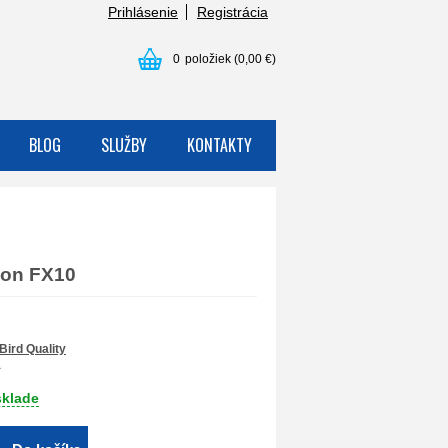
Prihlásenie
Registrácia
0
položiek
(0,00 €)
BLOG
SLUŽBY
KONTAKTY
non FX10
Bird Quality
1
sklade