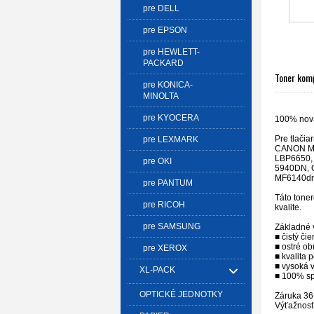
pre DELL
pre EPSON
pre HEWLETT-
PACKARD
Toner kom
pre KONICA-
MINOLTA
pre KYOCERA
100% nov
Pre tlačia
pre LEXMARK
CANON M
LBP6650,
pre OKI
5940DN,
MF6140d
pre PANTUM
Táto toner
pre RICOH
kvalite.
pre SAMSUNG
Základné v
■ čistý čie
■ ostré ob
pre XEROX
■ kvalita 
■ vysoká 
XL-PACK
■ 100% sp
OPTICKÉ JEDNOTKY
Záruka 36
Výťažnosť