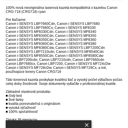
100% nová
neoriginálna laserová kazeta kompatibilná s kazetou Canon
CRG-718 (CRG718) cyan
Pre tlačiarne:
Canon i-SENSYS LBP7660Cdn, Canon i-SENSYS LBP7680
Canon i-SENSYS LBP7680Cx, Canon i-SENSYS MF8330
Canon i-SENSYS MF8330Cdn, Canon i-SENSYS MF8340
Canon i-SENSYS MF8340Cdn, Canon i-SENSYS MF8350
Canon i-SENSYS MF8350Cdn, Canon i-SENSYS MF8360
Canon i-SENSYS MF8360Cdn, Canon i-SENSYS MF8380
Canon i-SENSYS MF8380Cdw, Canon i-SENSYS LBP7200Cdn
Canon i-SENSYS LBP7210cdn, Canon i-SENSYS MF8540Cdn
Canon i-SENSYS MF8550Cdn, Canon i-SENSYS MF8580Cdw
Canon LBP7200cdn, Canon LBP7210cdn, Canon LBP7660cdn
Canon LBP7680cx, Canon LBP7200, Canon i-SENSYS MF724cDw
Canon i-SENSYS MF728cDw, Canon i-SENSYS MF729Cx, a iné,
používajúce tonery Canon CRG718
Táto tonerová kazeta poskytuje kvalitnú tlač a vysoký počet výtlačkov počas
celej doby životnosti. Svoje dokumenty vytlačíte v profesionálnej kvalite.
Základné vlastnosti produktu:
■ čistý text
■ živé farby
■ kvalita porovnateľná s originálom
■ vysoká výťažnosť
■ 100% spoľahlivosť
Záruka 36 mesiacov.
×
Výťažnosť 2800 strán 5% pokrytí.