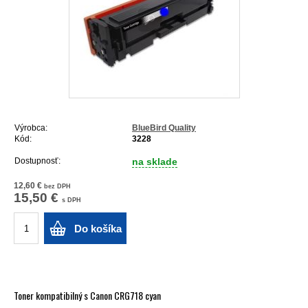
Výrobca:
BlueBird Quality
Kód:
3228
Dostupnosť:
na sklade
12,60 €
bez DPH
15,50 €
s DPH
Do košíka
Toner kompatibilný s Canon CRG718 cyan