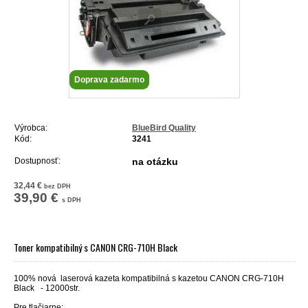
Doprava zadarmo
Výrobca:
BlueBird Quality
Kód:
3241
Dostupnosť:
na otázku
32,44 €
bez DPH
39,90 €
s DPH
Toner kompatibilný s CANON CRG-710H Black
100% nová
laserová kazeta kompatibilná s kazetou
CANON CRG-710H
Black - 12000str.
Pre tlačiarne: