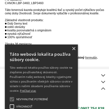
CANON LBP-3460, LBP3460
Táto tonerová kazeta poskytuje kvalitnú tlač a vysoký počet výtlačkov počas
celej doby životnosti. Svoje dokumenty vytlačíte v profesionálnej kvalite.
Základné vlastnosti produktu:
■ čistý čierny text
■ ostré obrázky
■ kvalita porovnateľná s originálom
■ vysoká výťažnosť
■ 100% spoľahlivosť
Záruka 36 mesiacov.
×
Výťažnosť 12000 strán 5% pokrytí.
Táto webová lokalita používa
Nie ste si istý, aký toner je vhodný do Vašej tlačiarne?
Kontaktujte nás na 0907 754 828, alebo využite kontaktný
formulár
.
súbory cookie.
Táto webová lokalita používa súbory cookie na
zlepšenie používateľskej skúsenosti.
Informácie
Používaním našej webovej lokality vyjadrujete
onlineToner
súhlas s používaním všetkých súborov cookie v
súlade s našimi zásadami používania súborov
Bonus
cookie.
Prečítať viac
BEZPLATNÝ rozvoz
Ako vybrať tlačiareň?
NEVYHNUTNE POTREBNÉ
NÁŠ NOVÝ E-SHOP
VÝKONNOSŤ
0907 754 828