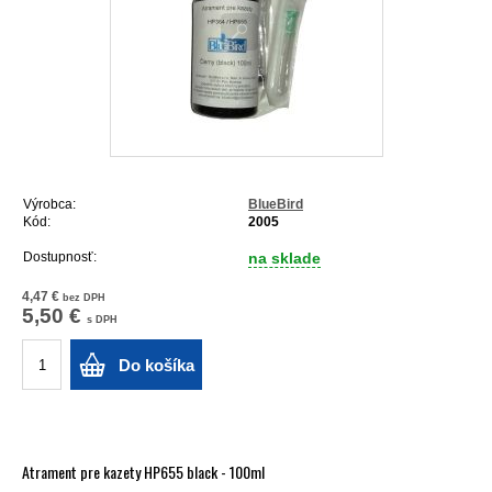
Výrobca:
BlueBird
Kód:
2005
Dostupnosť:
na sklade
4,47 €
bez DPH
5,50 €
s DPH
Do košíka
Atrament pre kazety HP655 black - 100ml