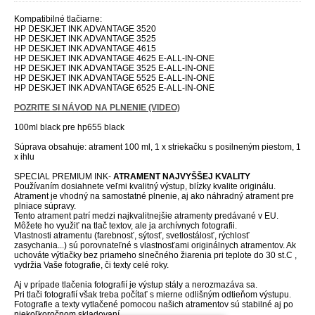
Kompatibilné tlačiarne:
HP DESKJET INK ADVANTAGE 3520
HP DESKJET INK ADVANTAGE 3525
HP DESKJET INK ADVANTAGE 4615
HP DESKJET INK ADVANTAGE 4625 E-ALL-IN-ONE
HP DESKJET INK ADVANTAGE 3525 E-ALL-IN-ONE
HP DESKJET INK ADVANTAGE 5525 E-ALL-IN-ONE
HP DESKJET INK ADVANTAGE 6525 E-ALL-IN-ONE
POZRITE SI NÁVOD NA PLNENIE (VIDEO)
100ml black pre hp655 black
Súprava obsahuje: atrament 100 ml, 1 x striekačku s posilneným piestom, 1
x ihlu
SPECIAL PREMIUM INK
-
ATRAMENT NAJVYŠŠEJ KVALITY
Používaním dosiahnete veľmi kvalitný výstup, blízky kvalite originálu.
Atrament je vhodný na samostatné plnenie, aj ako náhradný atrament pre
plniace súpravy.
Tento atrament patrí medzi najkvalitnejšie atramenty predávané v EU.
Môžete ho využiť na tlač textov, ale ja archívnych fotografii.
Vlastnosti atramentu (farebnosť, sýtosť, svetlostálosť, rýchlosť
zasychania...) sú porovnateľné s vlastnosťami originálnych atramentov. Ak
uchováte výtlačky bez priameho slnečného žiarenia pri teplote do 30 st.C ,
vydržia Vaše fotografie, či texty celé roky.
Aj v prípade tlačenia fotografií je výstup stály a nerozmazáva sa.
Pri tlači fotografií však treba počítať s mierne odlišným odtieňom výstupu.
Fotografie a texty vytlačené pomocou našich atramentov sú stabilné aj po
niekoľkoročnom skladovaní.