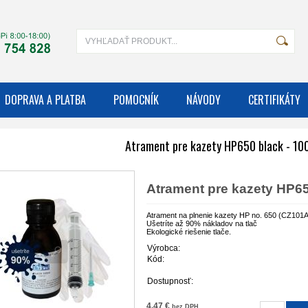
DOPRAVA A PLATBA
POMOCNÍK
NÁVODY
CERTIFIKÁTY
Atrament pre kazety HP650 black - 10
Atrament pre kazety HP65
Atrament na plnenie kazety HP no. 650 (CZ101
Ušetríte až 90% nákladov na tlač
Ekologické riešenie tlače.
Výrobca:
Kód:
Dostupnosť:
4,47 €
bez DPH