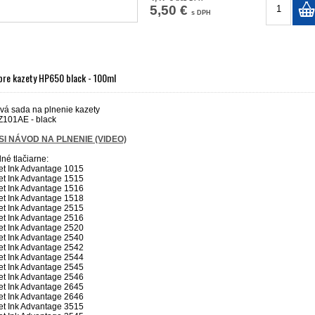
5,50 €
s DPH
pre kazety HP650 black - 100ml
vá sada na plnenie kazety
Z101AE - black
SI NÁVOD NA PLNENIE (VIDEO)
né tlačiarne:
t Ink Advantage 1015
t Ink Advantage 1515
t Ink Advantage 1516
t Ink Advantage 1518
t Ink Advantage 2515
t Ink Advantage 2516
t Ink Advantage 2520
t Ink Advantage 2540
t Ink Advantage 2542
t Ink Advantage 2544
t Ink Advantage 2545
t Ink Advantage 2546
t Ink Advantage 2645
t Ink Advantage 2646
t Ink Advantage 3515