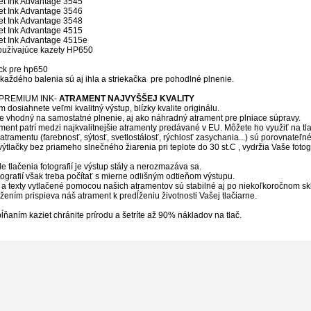
t Ink Advantage 3545
t Ink Advantage 3546
t Ink Advantage 3548
t Ink Advantage 4515
t Ink Advantage 4515e
 používajúce kazety HP650
ck pre hp650
každého balenia sú aj ihla a striekačka pre pohodlné plnenie.
 PREMIUM INK
-
ATRAMENT NAJVYŠŠEJ KVALITY
 dosiahnete veľmi kvalitný výstup, blízky kvalite originálu.
je vhodný na samostatné plnenie, aj ako náhradný atrament pre plniace súpravy.
ment patrí medzi najkvalitnejšie atramenty predávané v EU. Môžete ho využiť na tlač 
 atramentu (farebnosť, sýtosť, svetlostálosť, rýchlosť zasychania...) sú porovnateľn
ýtlačky bez priameho slnečného žiarenia pri teplote do 30 st.C , vydržia Vaše fotogra
de tlačenia fotografií je výstup stály a nerozmazáva sa.
fotografií však treba počítať s mierne odlišným odtieňom výstupu.
 a texty vytlačené pomocou našich atramentov sú stabilné aj po niekoľkoročnom sk
žením prispieva náš atrament k predĺženiu životnosti Vašej tlačiarne.
ňaním kaziet chránite prírodu a šetríte až 90% nákladov na tlač.