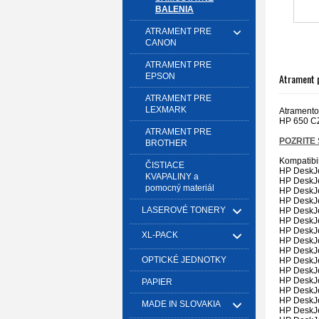
BALENIA
ATRAMENT PRE
CANON
ATRAMENT PRE
Atrament 
EPSON
ATRAMENT PRE
LEXMARK
Atramento
HP 650 C
ATRAMENT PRE
POZRITE 
BROTHER
Kompatibil
ČISTIACE
HP DeskJe
KVAPALINY a
HP DeskJe
pomocný materiál
HP DeskJe
HP DeskJe
LASEROVÉ TONERY
HP DeskJe
HP DeskJe
HP DeskJe
XL-PACK
HP DeskJe
HP DeskJe
OPTICKÉ JEDNOTKY
HP DeskJe
HP DeskJe
HP DeskJe
PAPIER
HP DeskJe
HP DeskJe
MADE IN SLOVAKIA
HP DeskJe