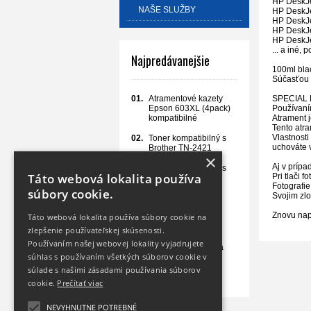
HP DeskJe
NAŠE SLUŽBY
HP DeskJe
HP DeskJe
HP DeskJe
HP DeskJe
... a iné,
Najpredávanejšie
100ml bla
Súčasťou 
SPECIAL
01.
Atramentové kazety
Používaním
Epson 603XL (4pack)
Atrament 
kompatibilné
Tento atra
Vlastnosti
02.
Toner kompatibilný s
uchováte v
Brother TN-2421
×
Aj v prípa
03.
Toner kompatibilný s
Táto webová lokalita používa
Pri tlači 
Brother TN-2590XL
Fotografie
black
súbory cookie.
Svojim zlo
04.
Samolepiaci papier
Znovu napĺ
Táto webová lokalita používa súbory cookie na
100 listov A4 (210 x
297 mm)
zlepšenie používateľskej skúsenosti.
Používaním našej webovej lokality vyjadrujete
05.
Atramentová kazeta
súhlas s používaním všetkých súborov cookie v
Epson 405XL black
kompatibilná
súlade s našimi zásadami používania súborov
cookie.
Prečítať viac
NEVYHNUTNE POTREBNÉ