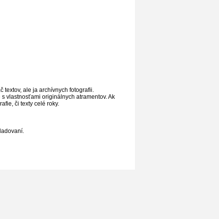
textov, ale ja archívnych fotografii.
é s vlastnosťami originálnych atramentov. Ak
fie, či texty celé roky.
ladovaní.