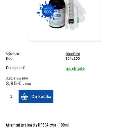
Výrobca:
BlueBird
Kód:
304c100
Dostupnosť:
na sklade
3,21 €
bez DPH
3,95 €
s DPH
Do košíka
Atrament pre kazety HP304 cyan - 100ml