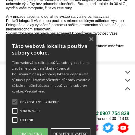
uchováte výtlačky bez priameho slnečného žiarenia pri teplote do 30 st.C ,
vydržia Vaše fotografie, či texty celé roky.
Aj v prípade tlačenia fotografií je výstup stály a nerozmazáva sa.
Pri tlači fotografií však treba počítať s mierne odlišným odtieňom výstupu.
Fotografie a texty vytlačené pomocou našich atramentov sú stabilné aj po
niekoľkoročnom skladovaní.
Svojim zložením prispieva náš atrament k predĺženiu životnosti Vašej
×
tlačiarne.
90% nákladov na tlač.
Táto webová lokalita používa
Súčasťou každého balenia sú aj ihly a striekačky v potrebnom množstve
pre pohodlné plnenie.
súbory cookie.
Táto webová lokalita používa súbory cookie na
zlepšenie používateľskej skúsenosti.
Informácie
Používaním našej webovej lokality vyjadrujete
onlineToner
súhlas s používaním všetkých súborov cookie v
súlade s našimi zásadami používania súborov
Bonus
cookie.
Prečítať viac
BEZPLATNÝ rozvoz
Ako vybrať tlačiareň?
NEVYHNUTNE POTREBNÉ
NÁŠ NOVÝ E-SHOP
VÝKONNOSŤ
0907 754 828
v pracovné dni 8:00 - 18:00
CIELENIE
PRIJAŤ VŠETKO
ODMIETNUŤ VŠETKO