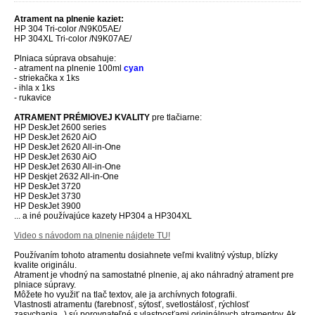
Atrament na plnenie kaziet:
HP 304 Tri-color /N9K05AE/
HP 304XL Tri-color /N9K07AE/
Plniaca súprava obsahuje:
- atrament na plnenie 100ml
cyan
- striekačka x 1ks
- ihla x 1ks
- rukavice
ATRAMENT PRÉMIOVEJ KVALITY
pre tlačiarne:
HP DeskJet 2600 series
HP DeskJet 2620 AiO
HP DeskJet 2620 All-in-One
HP DeskJet 2630 AiO
HP DeskJet 2630 All-in-One
HP Deskjet 2632 All-in-One
HP DeskJet 3720
HP DeskJet 3730
HP DeskJet 3900
... a iné používajúce kazety HP304 a HP304XL
Video s návodom na plnenie nájdete TU!
Používaním tohoto atramentu dosiahnete veľmi kvalitný výstup, blízky
kvalite originálu.
Atrament je vhodný na samostatné plnenie, aj ako náhradný atrament pre
plniace súpravy.
Môžete ho využiť na tlač textov, ale ja archívnych fotografii.
Vlastnosti atramentu (farebnosť, sýtosť, svetlostálosť, rýchlosť
zasychania...) sú porovnateľné s vlastnosťami originálnych atramentov. Ak