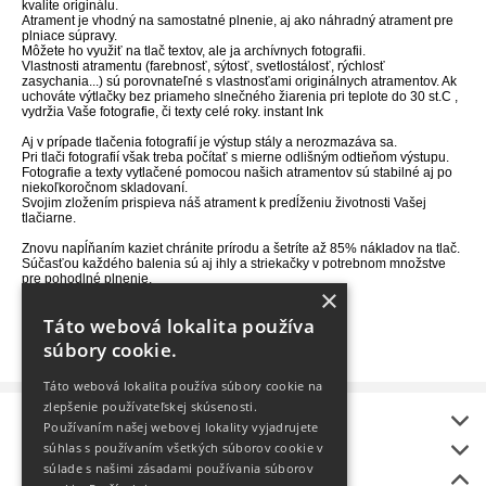
kvalite originálu.
Atrament je vhodný na samostatné plnenie, aj ako náhradný atrament pre
plniace súpravy.
Môžete ho využiť na tlač textov, ale ja archívnych fotografii.
Vlastnosti atramentu (farebnosť, sýtosť, svetlostálosť, rýchlosť
zasychania...) sú porovnateľné s vlastnosťami originálnych atramentov. Ak
uchováte výtlačky bez priameho slnečného žiarenia pri teplote do 30 st.C ,
vydržia Vaše fotografie, či texty celé roky. instant Ink
Aj v prípade tlačenia fotografií je výstup stály a nerozmazáva sa.
Pri tlači fotografií však treba počítať s mierne odlišným odtieňom výstupu.
Fotografie a texty vytlačené pomocou našich atramentov sú stabilné aj po
niekoľkoročnom skladovaní.
Svojim zložením prispieva náš atrament k predĺženiu životnosti Vašej
tlačiarne.
Znovu napĺňaním kaziet chránite prírodu a šetríte až 85% nákladov na tlač.
Súčasťou každého balenia sú aj ihly a striekačky v potrebnom množstve
pre pohodlné plnenie.
×
Táto webová lokalita používa
VYROBENÉ NA SLOVENSKU
Made in Slovakia
súbory cookie.
Táto webová lokalita používa súbory cookie na
zlepšenie používateľskej skúsenosti.
Informácie
Používaním našej webovej lokality vyjadrujete
onlineToner
súhlas s používaním všetkých súborov cookie v
súlade s našimi zásadami používania súborov
Bonus