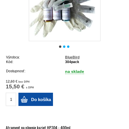
Výrobca:
BlueBird
Kód:
304pack
Dostupnosť:
na sklade
12,60 €
bez DPH
15,50 €
s DPH
Do košíka
Atrament na plnenie kaziet HP304 - 400ml