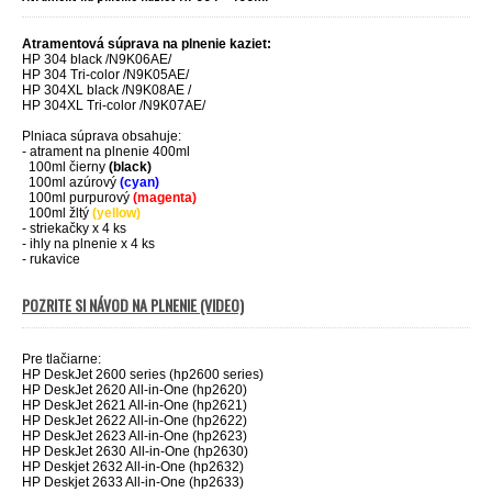
Atramentová súprava na plnenie kaziet:
HP 304 black /N9K06AE/
HP 304 Tri-color /N9K05AE/
HP 304XL black /N9K08AE /
HP 304XL Tri-color /N9K07AE/
Plniaca súprava obsahuje:
- atrament na plnenie 400ml
100ml čierny
(black)
100ml
azúrový
(cyan)
100ml
purpurový
(magenta)
100ml
žltý
(yellow)
- striekačky x 4 ks
- ihly na plnenie x 4 ks
- rukavice
POZRITE SI NÁVOD NA PLNENIE (VIDEO)
Pre tlačiarne:
HP DeskJet 2600 series (hp2600 series)
HP DeskJet 2620 All-in-One (hp2620)
HP DeskJet 2621 All-in-One (hp2621)
HP DeskJet 2622 All-in-One (hp2622)
HP DeskJet 2623 All-in-One (hp2623)
HP DeskJet 2630 All-in-One (hp2630)
HP Deskjet 2632 All-in-One (hp2632)
HP Deskjet 2633 All-in-One (hp2633)