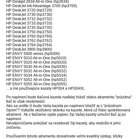
HP Deskjet 2634 All-in-One (hp2634)
HP DeskJet Ink Advantage 3700 (hp3700)
HP DeskJet 3720 (hp3720)
HP DeskJet 3730 (hp3730)
HP DeskJet 3732 (hp3732)
HP DeskJet 3733 (hp3733)
HP DeskJet 3735 (hp3735)
HP DeskJet 3750 (hp3750)
HP DeskJet 3760 (hp3760)
HP DeskJet 3762 (hp3762)
HP DeskJet 3764 (hp3764)
HP DeskJet 3900 (hp3900)
HP ENVY 5000 series (hp5000)
HP ENVY 5010 All-in-One (hp5010)
HP ENVY 5020 All-in-One (hp5020)
HP ENVY 5030 All-in-One (hp5030)
HP ENVY 5032 All-in-One (hp5032)
HP ENVY 5034 All-in-One (hp5034)
HP ENVY 5052 All-in-One (hp5052)
HP ENVY 5055 All-in-One (hp5055)
... a iné používajúce kazety HP304 a HP304XL
Po naplnení bude tlačová kazeta naďalej hlásiť status atramentu "prázdna"
tlač to však neobmedzí.
Ako sa uistíte či bude Vaša kazeta po naplnení tzlačiť aj s "prázdnym
čipom"? Vytlačte skúšobnú stránku na kazete, ktorá už hlási spotrebovaný
atrament. Ak z tlačiarne vyjde papier, čip Vašej kazety umožní tlač aj po
naplnení.
Neodporúčame pokúšať sa resetovať čip kazety, aby nedošlo k jeho
zničeniu.
Používaním tohoto atramentu dosiahnete veľmi kvalitný výstup, blízky