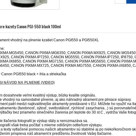
pre kazety Canon PGI-550 black 100ml
rament vhodný na plnenie kzatiet Canon PGI550 a PGI550XL
rne:
XMA MG5450, CANON PIXMA MG6350, CANON PIXMA MX925, CANON MG5450,
925, CANON PIXMA IP7250, CANON MG5550, CANON PIXMA IP7250, IP8750, I
XMA IX6850, CANON PIXMA MG7150, CANON PIXMA MG5650, CANON PIXMA 
6450, CANON PIXMA MX725, CANON PIXMA MG7550, CANON PIXMA iX6850, CAN
 Canon PGI550 black + ihla a striekačka
SI NÁVOD NA PLNENIE (VIDEO)
 dosiahnete veľmi kvalitný výstup, blízky kvalite originálu.
je vhodný na samostatné plnenie, aj ako náhradný atrament pre plniace súpravy.
ment patrí medzi najkvalitnejšie atramenty predávané v EU. Môžete ho využiť na tlač 
 atramentu (farebnosť, sýtosť, svetlostálosť, rýchlosť zasychania...) sú porovnateľn
ýtlačky bez priameho slnečného žiarenia pri teplote do 30 st.C , vydržia Vaše fotogra
de tlačenia fotografií je výstup stály a nerozmazáva sa.
fotografií však treba počítať s mierne odlišným odtieňom výstupu.
 a texty vytlačené pomocou našich atramentov sú stabilné aj po niekoľkoročnom sk
žením prispieva náš atrament k predĺženiu životnosti Vašej tlačiarne.