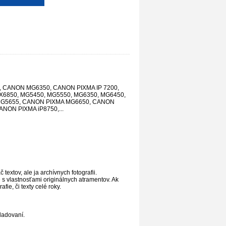
 CANON MG6350, CANON PIXMA IP 7200,
X6850, MG5450, MG5550, MG6350, MG6450,
MG5655, CANON PIXMA MG6650, CANON
ON PIXMA iP8750,...
textov, ale ja archívnych fotografii.
é s vlastnosťami originálnych atramentov. Ak
fie, či texty celé roky.
ladovaní.