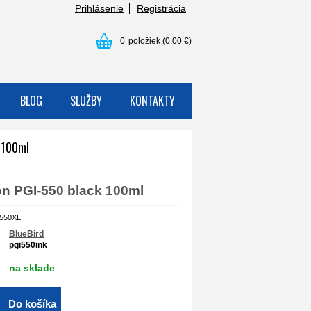
Prihlásenie
Registrácia
0
položiek
(0,00 €)
BLOG
SLUŽBY
KONTAKTY
 100ml
on PGI-550 black 100ml
I550XL
BlueBird
pgi550ink
na sklade
Do košíka