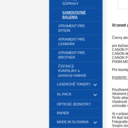
SÚPRAVY
SAMOSTATNÉ
BALENIA
Atrament 
ATRAMENT PRE
EPSON
Čierny at
ATRAMENT PRE
LEXMARK
pre tlačia
CANON PI
ATRAMENT PRE
CANON MX
BROTHER
CANON PI
PIXMA MG
ČISTIACE
Pre kazety
KVAPALINY a
pomocný materiál
POZRITE 
LASEROVÉ TONERY
Používaním
Atrament 
XL-PACK
Tento atra
Vlastnosti
OPTICKÉ JEDNOTKY
uchováte v
PAPIER
Aj v prípa
Pri tlači 
Fotografie
MADE IN SLOVAKIA
Svojim zlo