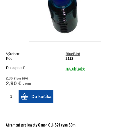
Výrobca:
BlueBird
Kód:
2112
Dostupnosť:
na sklade
2,36 €
bez DPH
2,90 €
s DPH
Do košíka
Atrament pre kazety Canon CLI-521 cyan 50ml