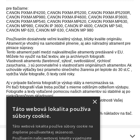
pre tlačiarne:
CANON PIXMA IP4200, CANON PIXMA IP5200, CANON PIXMA IP5200R,
CANON PIXMA MP980, CANON PIXMA IP4600, CANON PIXMA IP3600,
CANON PIXMA MP540, CANON PIXMA MP620, CANON PIXMA MP630,
CANON MP980, CANON IP 3600, CANON IP 4600, CANON MP 540,
CANON MP 620, CANON MP 630, CANON MP 980
Používaním dosiahnete veľmi kvalitný výstup, blízky kvalite originálu.
Atrament je vhodný na samostatné plnenie, aj ako náhradný atrament pre
plniace súpravy.
Tento atrament patrí medzi najkvalitnejšie atramenty predávané v EU.
Môžete ho využiť na tlač textov, ale ja archívnych fotografii.
Vlastnosti atramentu (farebnosť, sýtosť, svetlostálosť, rýchlosť
zasychania...) sú porovnateľné s vlastnosťami originálnych atramentov. Ak
uchováte výtlačky bez priameho slnečného žiarenia pri teplote do 30 st.C ,
vydržia Vaše fotografie, či texty celé roky.
Aj v prípade tlačenia fotografií je výstup stály a nerozmazáva sa.
Pri tlači fotografií však treba počítať s mierne odlišným odtieňom výstupu.
Fotografie a texty vytlačené pomocou našich atramentov sú stabilné aj po
niekoľkoročnom skladovaní.
×
Svojim zložením prispieva náš atrament k predĺženiu životnosti Vašej
tlačiarne.
Táto webová lokalita používa
Znovu napĺňaním kaziet chránite prírodu a šetríte až 85% nákladov na tlač.
súbory cookie.
Táto webová lokalita používa súbory cookie na
zlepšenie používateľskej skúsenosti.
Informácie
Používaním našej webovej lokality vyjadrujete