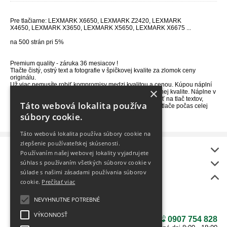
Pre tlačiarne:
LEXMARK X6650, LEXMARK Z2420, LEXMARK
X4650, LEXMARK
X3650, LEXMARK X5650, LEXMARK X6675 ...
na 500 strán pri 5%
Premium quality - záruka 36 mesiacov !
Tlačte čistý, ostrý text a fotografie v špičkovej kvalite za zlomok ceny
originálu.
Už viac nemusíte robiť kompromisy medzi kvalitou a cenou. Kúpou náplní
×
od nás vytlačíte svoje dokumenty ľahko a v profesionálnej kvalite. Náplne v
našej ponuke sú prémiovej kvality. Môžete ich tak použiť na tlač textov,
Táto webová lokalita používa
grafiky, či fotografii a spoľahnúť sa konzistentnú kvalitu tlače počas celej
doby životnosti.
súbory cookie.
Táto webová lokalita používa súbory cookie na
zlepšenie používateľskej skúsenosti.
Informácie
Používaním našej webovej lokality vyjadrujete
onlineToner
súhlas s používaním všetkých súborov cookie v
súlade s našimi zásadami používania súborov
Bonus
cookie.
Prečítať viac
BEZPLATNÝ rozvoz
Ako vybrať tlačiareň?
NEVYHNUTNE POTREBNÉ
NÁŠ NOVÝ E-SHOP
VÝKONNOSŤ
0907 754 828