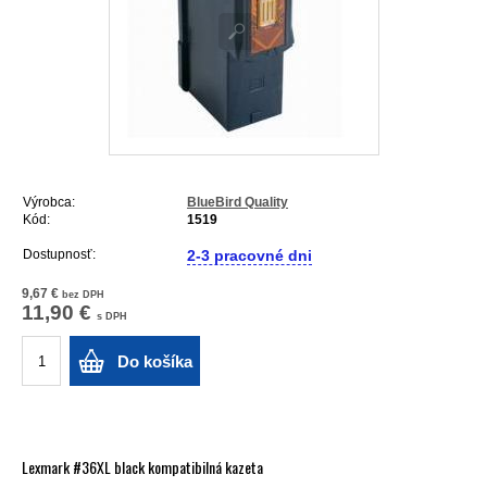
Výrobca:
BlueBird Quality
Kód:
1519
Dostupnosť:
2-3 pracovné dni
9,67 €
bez DPH
11,90 €
s DPH
Do košíka
Lexmark #36XL black kompatibilná kazeta