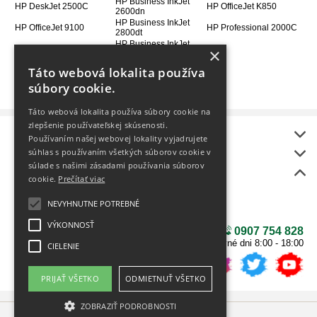
HP Business InkJet
HP DeskJet 2500C
HP OfficeJet K850
2600dn
HP Business InkJet
HP OfficeJet 9100
HP Professional 2000C
2800dt
HP Business InkJet
HP OfficeJet 9110
×
2800dtn
HP OfficeJet 9120
Táto webová lokalita používa
súbory cookie.
Táto webová lokalita používa súbory cookie na
zlepšenie používateľskej skúsenosti.
Informácie
Používaním našej webovej lokality vyjadrujete
onlineToner
súhlas s používaním všetkých súborov cookie v
súlade s našimi zásadami používania súborov
Bonus
cookie.
Prečítať viac
BEZPLATNÝ rozvoz
Ako vybrať tlačiareň?
NEVYHNUTNE POTREBNÉ
NÁŠ NOVÝ E-SHOP
VÝKONNOSŤ
0907 754 828
v pracovné dni 8:00 - 18:00
CIELENIE
PRIJAŤ VŠETKO
ODMIETNUŤ VŠETKO
ZOBRAZIŤ PODROBNOSTI