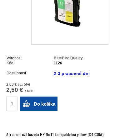
Výrobca:
BlueBird Quality
Kód:
1126
Dostupnosť:
2-3 pracovné dni
2,03 €
bez DPH
2,50 €
s DPH
Do košíka
Atramentová kazeta HP No.11 kompatibilná yellow (C4838A)