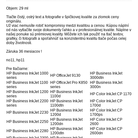
Objem: 29 ml
Tlačte čistý, ostrý text a fotografie v špičkovej kvalite za zlomok ceny
originálu.
Už viac nemusíte robiť kompromisy medzi kvalitou a cenou. Kúpou náplní
od nás vytlačíte svoje dokumenty ľahko a v profesionálnej kvalite. Náplne v
našej ponuke sú prémiovej kvality. Môžete ich tak použiť na tlač textov,
grafiky, či fotografii a spoľahnúť sa konzistentnú kvalitu tlače počas celej
doby životnosti.
Záruka 36 mesiacov !
no11, hp11
Pre tlačiarne:
HP Business InkJet 1000
HP Business InkJet
HP OfficeJet 9130
series
3000dtn
HP Business InkJet 1100
HP OfficeJet Pro K850
HP Business InkJet
series
series
3000n
HP Business InkJet 1200
HP Business InkJet
HP Color InkJet CP 1170
series
1100d
HP Business InkJet 2200
HP Business InkJet
HP Color InkJet CP
series
1100dtn
1700d
HP Business InkJet
HP Color InkJet CP
HP Business InkJet 2230
1200d
1700ps
HP Business InkJet
HP Color InkJet CP
HP Business InkJet 2250
1200dn
2600
HP Business InkJet
HP Color InkJet CP
HP Business InkJet 2280
1200dtn
2600dn