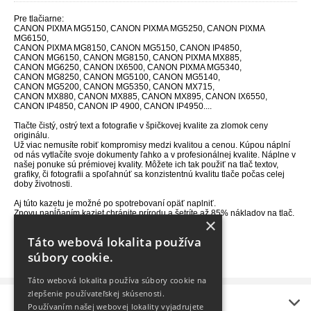
Pre tlačiarne:
CANON PIXMA MG5150, CANON PIXMA MG5250, CANON PIXMA
MG6150,
CANON PIXMA MG8150, CANON MG5150, CANON IP4850,
CANON MG6150, CANON MG8150, CANON PIXMA MX885,
CANON MG6250, CANON IX6500, CANON PIXMA MG5340,
CANON MG8250, CANON MG5100, CANON MG5140,
CANON MG5200, CANON MG5350, CANON MX715,
CANON MX880, CANON MX885, CANON MX895, CANON IX6550,
CANON IP4850, CANON IP 4900, CANON IP4950....
Tlačte čistý, ostrý text a fotografie v špičkovej kvalite za zlomok ceny
originálu.
Už viac nemusíte robiť kompromisy medzi kvalitou a cenou. Kúpou náplní
od nás vytlačíte svoje dokumenty ľahko a v profesionálnej kvalite. Náplne v
našej ponuke sú prémiovej kvality. Môžete ich tak použiť na tlač textov,
grafiky, či fotografii a spoľahnúť sa konzistentnú kvalitu tlače počas celej
doby životnosti.
Aj túto kazetu je možné po spotrebovaní opäť naplniť.
Znovu napĺňaním kaziet chránite prírodu a šetríte až 85% nákladov na tlač.
×
Objem atramentu v kazete: 9ml
Táto webová lokalita používa
Záruka 36 mesiacov, alebo do vypísania kazety.
súbory cookie.
Táto webová lokalita používa súbory cookie na
zlepšenie používateľskej skúsenosti.
Informácie
Používaním našej webovej lokality vyjadrujete