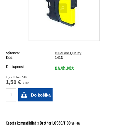
Výrobca:
BlueBird Quality
Kód:
1413
Dostupnosť:
na sklade
1,22 €
bez DPH
1,50 €
s DPH
Do košíka
Kazeta kompatibilná s Brother LC980/1100 yellow