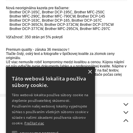
Nová neoriginálna kazeta pre tlačiarne:
Brother DCP-165C, Brother DCP-195C, Brother MFC-250C
Brother MFC-290C, Brother MFC-790CW, Brother DCP-145
Brother DCP-163C, Brother DCP-165, Brother DCP-167C
Brother DCP-365CN, Brother DCP-373CW, Brother DCP-375CW
Brother DCP-377CW, Brother MFC-295CN, Brother MFC-297C
Výťažnosť: 350 strán pri 5% pokrytí
Premium quality - záruka 36 mesiacov !
Tlačte čistý, ostrý text a fotografie v špičkovej kvalite za zlomok ceny
originálu.
Už viac nemusíte robiť kompromisy medzi kvalitou a cenou. Kúpou náplní
od nás vytlačíte svoje dokumenty ľahko a v profesionálnej kvalite. Náplne v
×
našej ponuke sú prémiovej kvality. Môžete ich tak použiť na tlač textov,
grafiky, či fotografii a spoľahnúť sa konzistentnú kvalitu tlače počas celej
Táto webová lokalita používa
doby životnosti.
súbory cookie.
Táto webová lokalita používa súbory cookie na
zlepšenie používateľskej skúsenosti.
Informácie
Používaním našej webovej lokality vyjadrujete
onlineToner
súhlas s používaním všetkých súborov cookie v
súlade s našimi zásadami používania súborov
Bonus
cookie.
Prečítať viac
BEZPLATNÝ rozvoz
Ako vybrať tlačiareň?