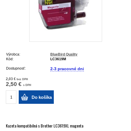
Výrobca:
BlueBird Quality
Kód:
LC3619M
Dostupnosť:
2-3 pracovné dni
2,03 €
bez DPH
2,50 €
s DPH
Do košíka
Kazeta kompatibilná s Brother LC3619XL magenta