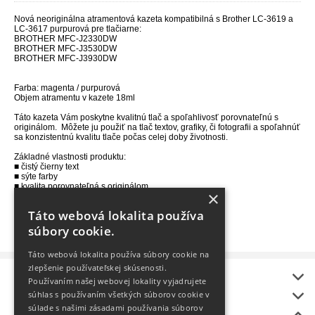
Nová neoriginálna atramentová kazeta kompatibilná s Brother LC-3619 a
LC-3617 purpurová pre tlačiarne:
BROTHER MFC-J2330DW
BROTHER MFC-J3530DW
BROTHER MFC-J3930DW
Farba: magenta / purpurová
Objem atramentu v kazete 18ml
Táto kazeta Vám poskytne kvalitnú tlač a spoľahlivosť porovnateľnú s
originálom. Môžete ju použiť na tlač textov, grafiky, či fotografii a spoľahnúť
sa konzistentnú kvalitu tlače počas celej doby životnosti.
Základné vlastnosti produktu:
■ čistý čierny text
■ sýte farby
■ kvalita porovnateľná s originálom
×
■ vysoká výťažnosť
■ garantovaná spoľahlivosť
Táto webová lokalita používa
Záruka 36 mesiacov!
súbory cookie.
Táto webová lokalita používa súbory cookie na
zlepšenie používateľskej skúsenosti.
Informácie
Používaním našej webovej lokality vyjadrujete
onlineToner
súhlas s používaním všetkých súborov cookie v
súlade s našimi zásadami používania súborov
Bonus